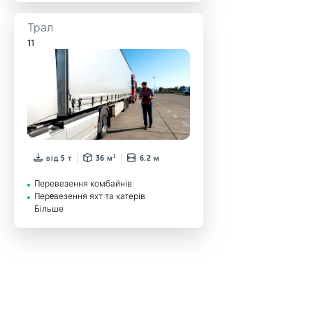
Трал
11
від 5 т
36 м³
6.2 м
Перевезення комбайнів
Перeвезення яхт та катерів
Більше