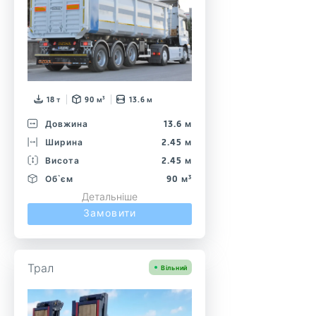
18 т
90 м³
13.6 м
Довжина
13.6 м
Ширина
2.45 м
Висота
2.45 м
Об`єм
90 м³
Детальніше
Замовити
Трал
Вільний