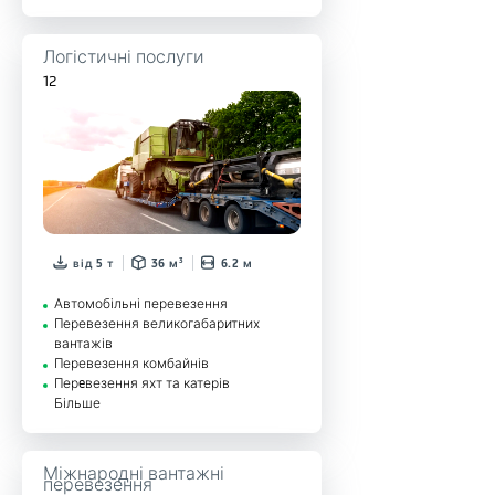
Логістичні послуги
12
від 5 т
36 м³
6.2 м
Автомобільні перевезення
Перевезення великогабаритних
вантажів
Перевезення комбайнів
Перeвезення яхт та катерів
Більше
Міжнародні вантажні
перевезення