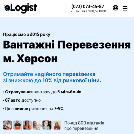
(073) 073-45-87
пн - пт з 9:00 до 18:00
Працюємо з 2015 року
Вантажні Перевезення
м. Херсон
Отримайте надійного перевізника
зі знижкою до 10% від ринкової ціни.
•
Страхування
вантажу до
5 мільйонів
•
67 авто
доступно
• Ціна
нижче
ринкових на
7-9%
Понад 800
відгуків
про перевезення