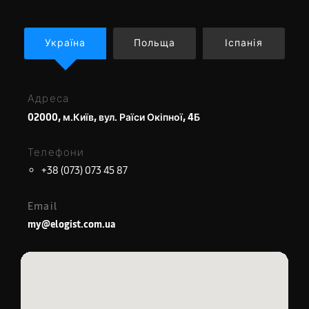
Україна
Польща
Іспанія
Адреса
02000, м.Київ, вул. Раїси Окіпної, 4Б
Телефони
+38 (073) 073 45 87
Email
my@elogist.com.ua