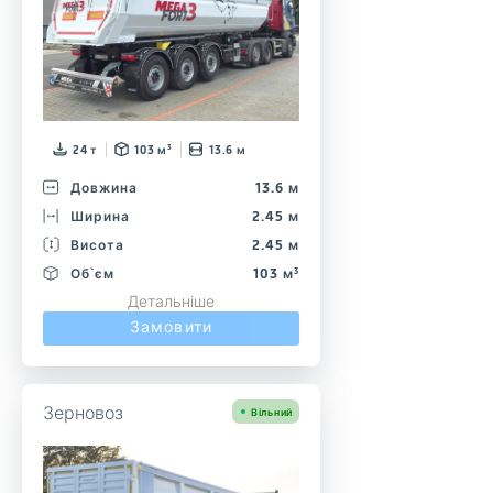
24 т
103 м³
13.6 м
Довжина
13.6 м
Ширина
2.45 м
Висота
2.45 м
Об`єм
103 м³
Детальніше
Замовити
Зерновоз
Вільний