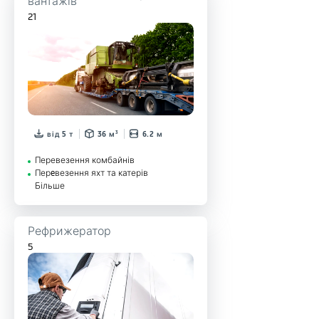
21
від 5 т
36 м³
6.2 м
Перевезення комбайнів
Перeвезення яхт та катерів
Більше
Рефрижератор
5