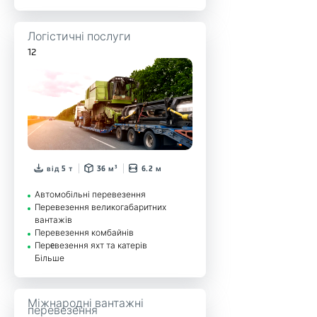
Логістичні послуги
12
від 5 т
36 м³
6.2 м
Автомобільні перевезення
Перевезення великогабаритних
вантажів
Перевезення комбайнів
Перeвезення яхт та катерів
Більше
Міжнародні вантажні
перевезення