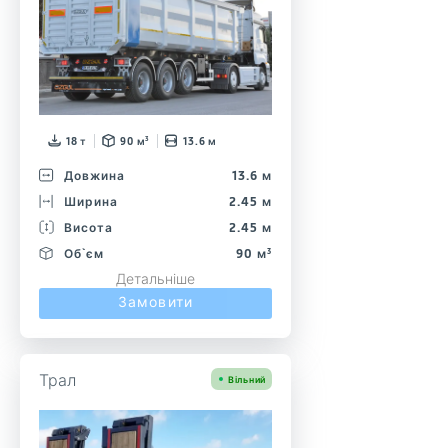
18 т
90 м³
13.6 м
Довжина
13.6 м
Ширина
2.45 м
Висота
2.45 м
Об`єм
90 м³
Детальніше
Замовити
Трал
Вільний