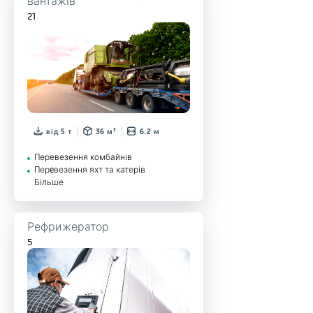
21
від 5 т
36 м³
6.2 м
Перевезення комбайнів
Перeвезення яхт та катерів
Більше
Рефрижератор
5