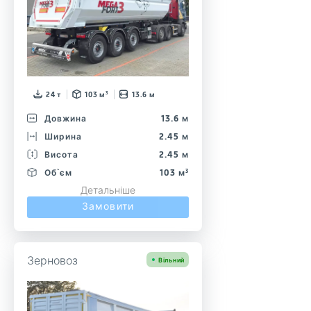
24 т
103 м³
13.6 м
Довжина
13.6 м
Ширина
2.45 м
Висота
2.45 м
Об`єм
103 м³
Детальніше
Замовити
Зерновоз
Вільний