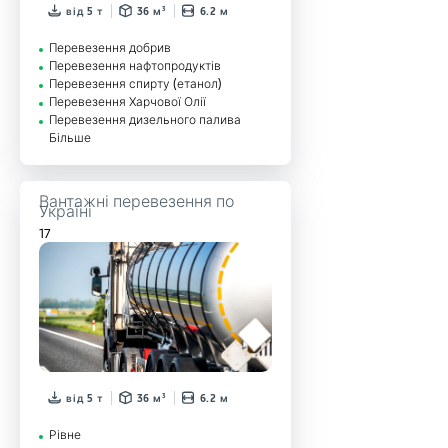
від 5 т
36 м³
6.2 м
Перевезення добрив
Перевезення нафтопродуктів
Перевезення спирту (етанол)
Перевезення Харчової Олії
Перевезення дизельного палива
Більше
Вантажні перевезення по
Україні
17
від 5 т
36 м³
6.2 м
Рівне