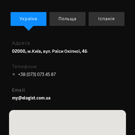
Україна
Польща
Іспанія
Адреса
02000, м.Київ, вул. Раїси Окіпної, 4Б
Телефони
+38 (073) 073 45 87
Email
my@elogist.com.ua