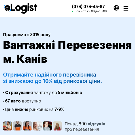
(073) 073-45-87
пн - пт з 9:00 до 18:00
Працюємо з 2015 року
Вантажні Перевезення
м. Канів
Отримайте надійного перевізника
зі знижкою до 10% від ринкової ціни.
•
Страхування
вантажу до
5 мільйонів
•
67 авто
доступно
• Ціна
нижче
ринкових на
7-9%
Понад 800
відгуків
про перевезення