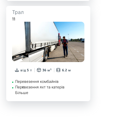
Трал
11
від 5 т
36 м³
6.2 м
Перевезення комбайнів
Перeвезення яхт та катерів
Більше