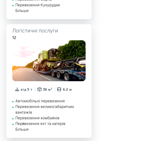
Перевезення Кукурудзи
Більше
Логістичні послуги
12
від 5 т
36 м³
6.2 м
Автомобільні перевезення
Перевезення великогабаритних
вантажів
Перевезення комбайнів
Перeвезення яхт та катерів
Більше