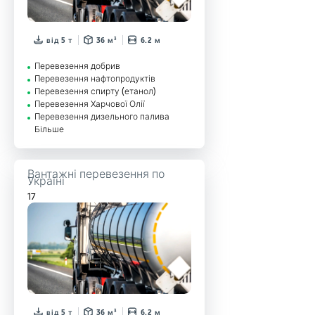
від 5 т
36 м³
6.2 м
Перевезення добрив
Перевезення нафтопродуктів
Перевезення спирту (етанол)
Перевезення Харчової Олії
Перевезення дизельного палива
Більше
Вантажні перевезення по
Україні
17
від 5 т
36 м³
6.2 м