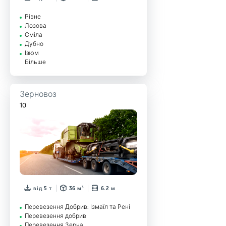
Рівне
Лозова
Сміла
Дубно
Ізюм
Більше
Зерновоз
10
від 5 т
36 м³
6.2 м
Перевезення Добрив: Ізмаїл та Рені
Перевезення добрив
Перевезення Зерна