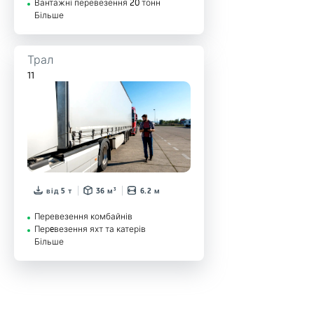
Вантажні перевезення 20 тонн
Більше
Трал
11
від 5 т
36 м³
6.2 м
Перевезення комбайнів
Перeвезення яхт та катерів
Більше