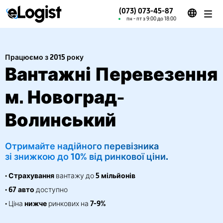
(073) 073-45-87
пн - пт з 9:00 до 18:00
Працюємо з 2015 року
Вантажні Перевезення
м. Новоград-
Волинський
Отримайте надійного перевізника
зі знижкою до 10% від ринкової ціни.
•
Страхування
вантажу до
5 мільйонів
•
67 авто
доступно
• Ціна
нижче
ринкових на
7-9%