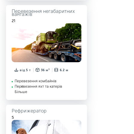
Перевезення негабаритних
вантажів
21
від 5 т
36 м³
6.2 м
Перевезення комбайнів
Перeвезення яхт та катерів
Більше
Рефрижератор
5