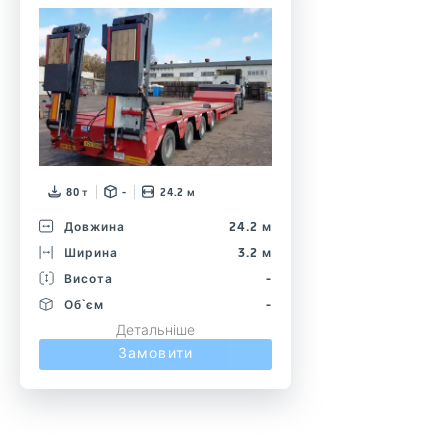
80 т
-
24.2 м
Довжина
24.2 м
Ширина
3.2 м
Висота
-
Об`єм
-
Детальніше
Замовити