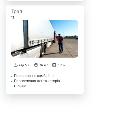
Трал
11
від 5 т
36 м³
6.2 м
Перевезення комбайнів
Перeвезення яхт та катерів
Більше