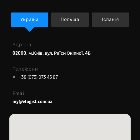
Україна
Польща
Іспанія
Адреса
02000, м.Київ, вул. Раїси Окіпної, 4Б
Телефони
+38 (073) 073 45 87
Email
my@elogist.com.ua