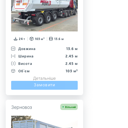
24 т
103 м³
13.6 м
Довжина
13.6 м
Ширина
2.45 м
Висота
2.45 м
Об`єм
103 м³
Детальніше
Замовити
Зерновоз
Вільний