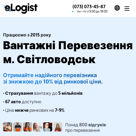
(073) 073-45-87
пн - пт з 9:00 до 18:00
Працюємо з 2015 року
Вантажні Перевезення
м. Світловодськ
Отримайте надійного перевізника
зі знижкою до 10% від ринкової ціни.
•
Страхування
вантажу до
5 мільйонів
•
67 авто
доступно
• Ціна
нижче
ринкових на
7-9%
Понад 800
відгуків
про перевезення