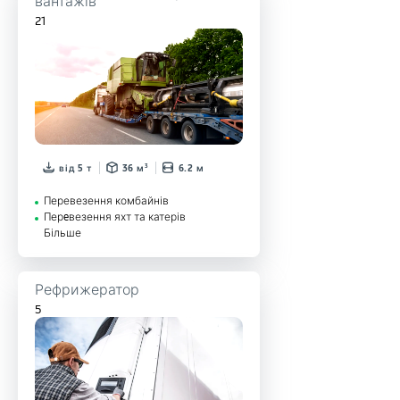
21
від 5 т
36 м³
6.2 м
Перевезення комбайнів
Перeвезення яхт та катерів
Більше
Рефрижератор
5