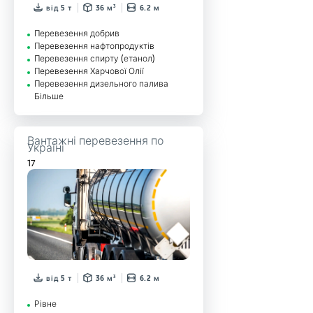
від 5 т
36 м³
6.2 м
Перевезення добрив
Перевезення нафтопродуктів
Перевезення спирту (етанол)
Перевезення Харчової Олії
Перевезення дизельного палива
Більше
Вантажні перевезення по
Україні
17
від 5 т
36 м³
6.2 м
Рівне