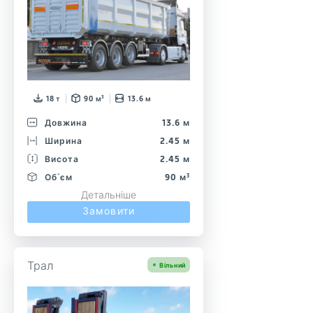
18 т
90 м³
13.6 м
Довжина
13.6 м
Ширина
2.45 м
Висота
2.45 м
Об`єм
90 м³
Детальніше
Замовити
Трал
Вільний