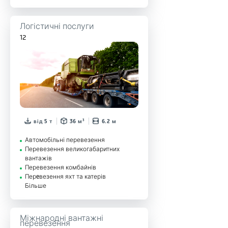
Логістичні послуги
12
від 5 т
36 м³
6.2 м
Автомобільні перевезення
Перевезення великогабаритних
вантажів
Перевезення комбайнів
Перeвезення яхт та катерів
Більше
Міжнародні вантажні
перевезення