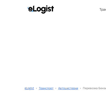
Тра
eLogist
›
Транспорт
›
Автоцистерни
›
Перевозка Бенз