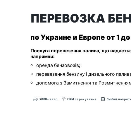
ПЕРЕВОЗКА БЕ
по Украине и Европе от 1 д
Послуга перевезення палива, що надається
напрямки:
оренда бензовозів;
перевезення бензину і дизельного пали
допомога з Замитнення та Розмитнення
3000+ авто
CRM страхування
Любий напрят