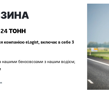
НЗИНА
о 24 ТОНН
 компанією eLogist, включає в себе 3
ва нашими бензовозами з нашим водієм;
м
ок