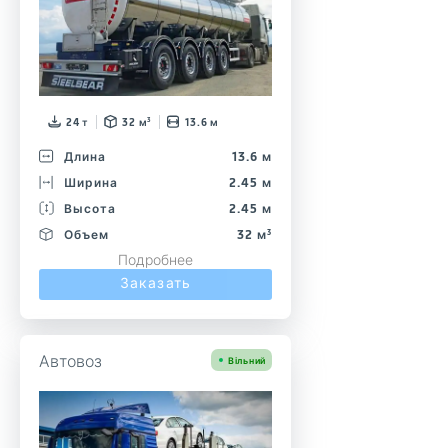
24 т
32 м³
13.6 м
Длина
13.6 м
Ширина
2.45 м
Высота
2.45 м
Объем
32 м³
Подробнее
Заказать
Автовоз
Вільний