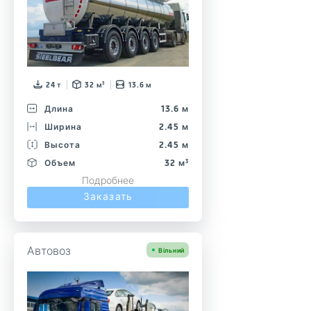
24 т
32 м³
13.6 м
Длина
13.6 м
Ширина
2.45 м
Высота
2.45 м
Объем
32 м³
Подробнее
Заказать
Автовоз
Вільний