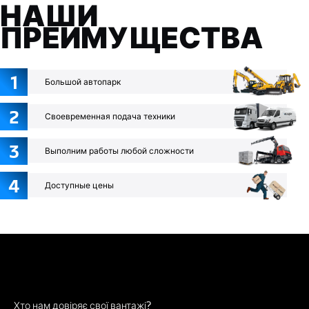
НАШИ
ПРЕИМУЩЕСТВА
1
Большой автопарк
2
Своевременная подача техники
3
Выполним работы любой сложности
4
Доступные цены
Хто нам довіряє свої вантажі?