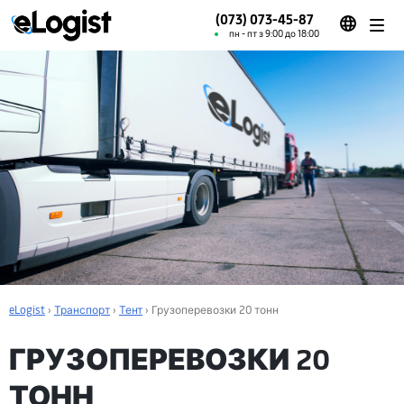
(073) 073-45-87
пн - пт з 9:00 до 18:00
eLogist
›
Транспорт
›
Тент
›
Грузоперевозки 20 тонн
ГРУЗОПЕРЕВОЗКИ 20
ТОНН