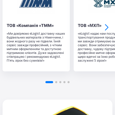
ТОВ «Компанія «ТММ»
ТОВ «MХП»
«Ми довіряємо eLogist доставку наших
«eLogist надає нам послу
будівельних матеріалів з Німеччини, і
транспортування продукт
вони жодного разу не підвели. Їхній
ми завжди отримуємо в
сервіс завжди професійний, з чітким
сервіс. Вони забезпечу
митним оформленням та доступною
доставку, чудову підтрим
підтримкою клієнтів. Дуже задоволені
професійне митне офор
співпрацею і рекомендуємо eLogist.
щиро вдячні за їхню роб
П'ять зірок без сумнівів!»
заслужені 5 зірок!»