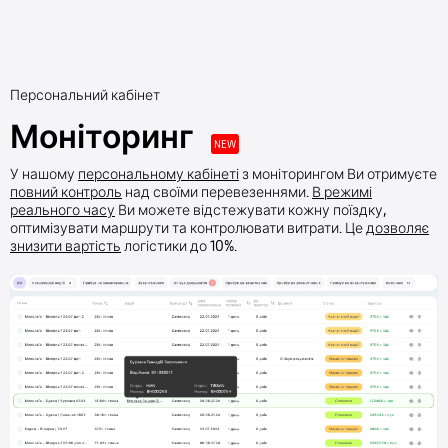
Персональний кабінет
Моніторинг
NEW
У нашому
персональному кабінеті
з моніторингом Ви отримуєте
повний контроль
над своїми перевезеннями.
В режимі
реального часу
Ви можете відстежувати кожну поїздку,
оптимізувати маршрути та контролювати витрати. Це
дозволяє
знизити вартість
логістики до 10%.