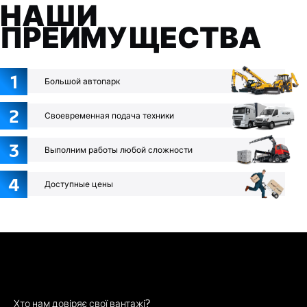
НАШИ
ПРЕИМУЩЕСТВА
1
Большой автопарк
2
Своевременная подача техники
3
Выполним работы любой сложности
4
Доступные цены
Хто нам довіряє свої вантажі?