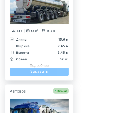
24 т
32 м³
13.6 м
Длина
13.6 м
Ширина
2.45 м
Высота
2.45 м
Объем
32 м³
Подробнее
Заказать
Автовоз
Вільний