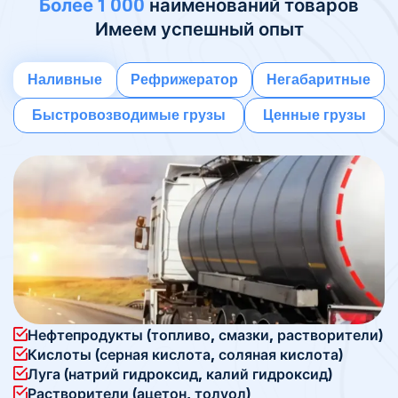
Более 1 000
наименований товаров
Имеем успешный опыт
Наливные
Рефрижератор
Негабаритные
Быстровозводимые грузы
Ценные грузы
Нефтепродукты (топливо, смазки, растворители)
Кислоты (серная кислота, соляная кислота)
Луга (натрий гидроксид, калий гидроксид)
Растворители (ацетон, толуол)