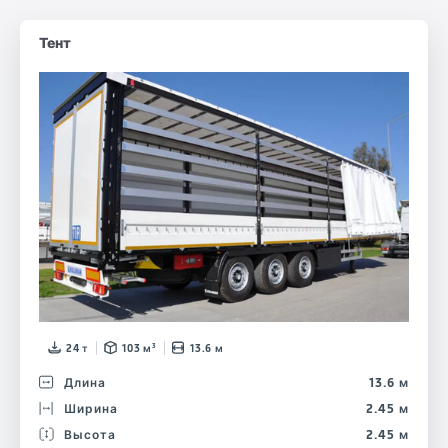
Тент
24 т
103 м³
13.6 м
Длина
13.6 м
Ширина
2.45 м
Высота
2.45 м