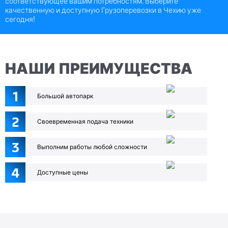
соответствующее вашим потребностям. Выберите
качественную и доступную Грузоперевозки в Чехию уже
сегодня!
НАШИ ПРЕИМУЩЕСТВА
1
Большой автопарк
2
Своевременная подача техники
3
Выполним работы любой сложности
4
Доступные цены