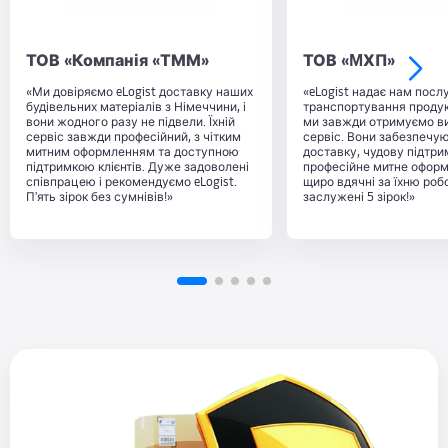
ТОВ «Компанія «ТММ»
ТОВ «MХП»
«Ми довіряємо eLogist доставку наших
«eLogist надає нам послу
будівельних матеріалів з Німеччини, і
транспортування продукт
вони жодного разу не підвели. Їхній
ми завжди отримуємо в
сервіс завжди професійний, з чітким
сервіс. Вони забезпечу
митним оформленням та доступною
доставку, чудову підтрим
підтримкою клієнтів. Дуже задоволені
професійне митне офор
співпрацею і рекомендуємо eLogist.
щиро вдячні за їхню роб
П'ять зірок без сумнівів!»
заслужені 5 зірок!»