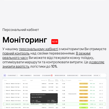
Персональний кабінет
Моніторинг
NEW
У нашому
персональному кабінеті
з моніторингом Ви отримуєте
повний контроль
над своїми перевезеннями.
В режимі
реального часу
Ви можете відстежувати кожну поїздку,
оптимізувати маршрути та контролювати витрати. Це
дозволяє
знизити вартість
логістики до 10%.