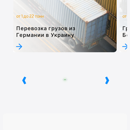
от 1 до 22 тонн
от 1
Перевозка грузов из
Гр
Германии в Украину
Бе
‹
›