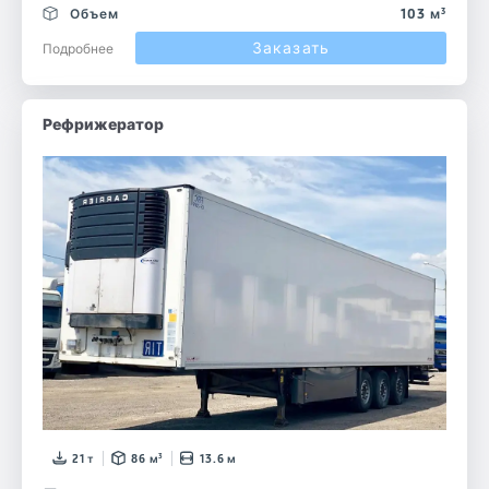
Объем
103 м³
Заказать
Подробнее
Рефрижератор
21 т
86 м³
13.6 м