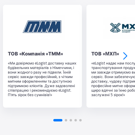
ТОВ «Компанія «ТММ»
ТОВ «MХП»
«Ми довіряємо eLogist доставку наших
«eLogist надає нам послу
будівельних матеріалів з Німеччини, і
транспортування продукт
вони жодного разу не підвели. Їхній
ми завжди отримуємо в
сервіс завжди професійний, з чітким
сервіс. Вони забезпечу
митним оформленням та доступною
доставку, чудову підтрим
підтримкою клієнтів. Дуже задоволені
професійне митне офор
співпрацею і рекомендуємо eLogist.
щиро вдячні за їхню роб
П'ять зірок без сумнівів!»
заслужені 5 зірок!»