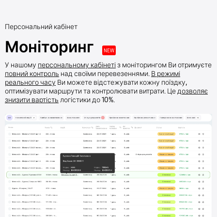
Персональний кабінет
Моніторинг
NEW
У нашому
персональному кабінеті
з моніторингом Ви отримуєте
повний контроль
над своїми перевезеннями.
В режимі
реального часу
Ви можете відстежувати кожну поїздку,
оптимізувати маршрути та контролювати витрати. Це
дозволяє
знизити вартість
логістики до 10%.