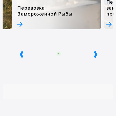
Пер
Перевозка
за
Замороженной Рыбы
про
‹
›