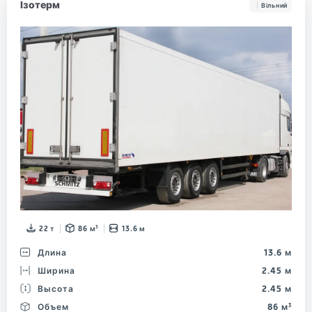
Ізотерм
Вільний
22 т
86 м³
13.6 м
Длина
13.6 м
Ширина
2.45 м
Высота
2.45 м
Объем
86 м³