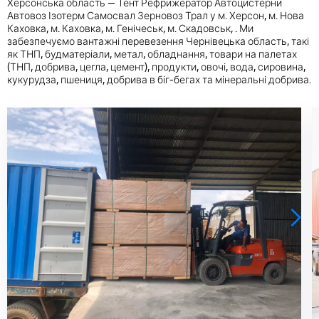
Херсонська область —
Тент
Рефрижератор
Автоцистерни
Автовоз
Ізотерм
Самосвал
Зерновоз
Трал
у
м. Херсон
,
м. Нова
Каховка
,
м. Каховка
,
м. Генічеськ
,
м. Скадовськ
, . Ми
забезпечуємо вантажні перевезення Чернівецька область, такі
як ТНП, будматеріали, метал, обладнання, товари на палетах
(ТНП, добрива, цегла, цемент), продукти, овочі, вода, сировина,
кукурудза, пшениця, добрива в біг-бегах та мінеральні добрива.