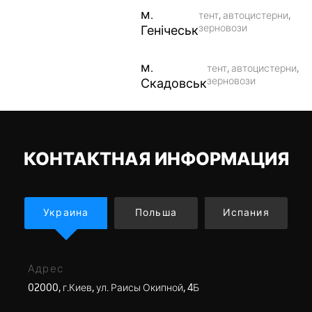
м.
тент, автоцистерни,
Генічеськ
зерновози
м.
тент, автоцистерни,
Скадовськ
зерновози
КОНТАКТНАЯ ИНФОРМАЦИЯ
Украина
Польша
Испания
Адрес
02000, г.Киев, ул. Раисы Окипной, 4Б