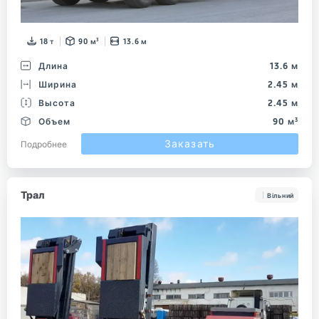
18 т
90 м³
13.6 м
Длина
13.6 м
Ширина
2.45 м
Высота
2.45 м
Объем
90 м³
Заказать
Подробнее
Трал
Вільний