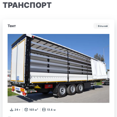
ТРАНСПОРТ
Тент
Вільний
24 т
103 м³
13.6 м